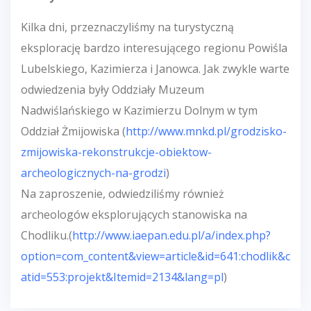
Kilka dni, przeznaczyliśmy na turystyczną
eksplorację bardzo interesującego regionu Powiśla
Lubelskiego, Kazimierza i Janowca. Jak zwykle warte
odwiedzenia były Oddziały Muzeum
Nadwiślańskiego w Kazimierzu Dolnym w tym
Oddział Żmijowiska (
http://www.mnkd.pl/grodzisko-
zmijowiska-rekonstrukcje-obiektow-
archeologicznych-na-grodzi
)
Na zaproszenie, odwiedziliśmy również
archeologów eksplorujących stanowiska na
Chodliku.(
http://www.iaepan.edu.pl/a/index.php?
option=com_content&view=article&id=641:chodlik&c
atid=553:projekt&Itemid=2134&lang=pl
)