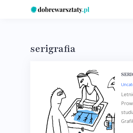
Skip
to
content
serigrafia
SERI
Uncat
Letni
Prowa
studi
Grafi