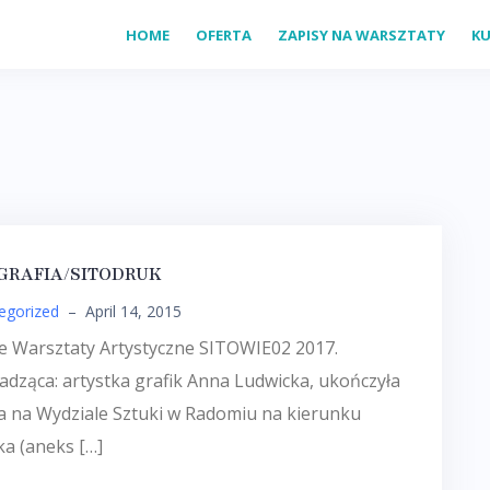
HOME
OFERTA
ZAPISY NA WARSZTATY
KU
GRAFIA/SITODRUK
egorized
–
April 14, 2015
e Warsztaty Artystyczne SITOWIE02 2017.
dząca: artystka grafik Anna Ludwicka, ukończyła
a na Wydziale Sztuki w Radomiu na kierunku
ka (aneks […]