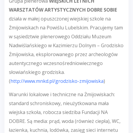
Grupa plenerowa
WIEJSKICH LETNICH
WARSZTATÓW ARTYSTYCZNYCH DOBRE SOBIE
działa w małej opuszczonej wiejskiej szkole na
Żmijowiskach na Powiślu Lubelskim. Pracujemy tam
w sąsiedztwie plenerowego Oddziału Muzeum
Nadwiślańskiego w Kazimierzu Dolnym – Grodzisko
Żmijowiska, eksplorowanego przez archeologów
autentycznego wczesnośredniowiecznego
słowiańskiego grodziska.
(
http://www.mnkd.pl/grodzisko-zmijowiska
)
Warunki lokalowe i techniczne na Żmijowiskach:
standard schroniskowy, nieużytkowana mała
wiejska szkoła, robocza siedziba Fundacji NA
DOBRE. Są media: prąd, woda (również ciepła), WC,
łazienka, kuchnia, lodówka, zasięg sieci internetu